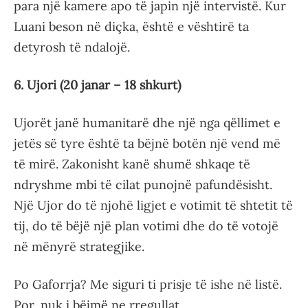
para një kamere apo të japin një intervistë. Kur
Luani beson në diçka, është e vështirë ta
detyrosh të ndalojë.
6. Ujori (20 janar – 18 shkurt)
Ujorët janë humanitarë dhe një nga qëllimet e
jetës së tyre është ta bëjnë botën një vend më
të mirë. Zakonisht kanë shumë shkaqe të
ndryshme mbi të cilat punojnë pafundësisht.
Një Ujor do të njohë ligjet e votimit të shtetit të
tij, do të bëjë një plan votimi dhe do të votojë
në mënyrë strategjike.
Po Gaforrja? Me siguri ti prisje të ishe në listë.
Por, nuk i bëjmë ne rregullat.