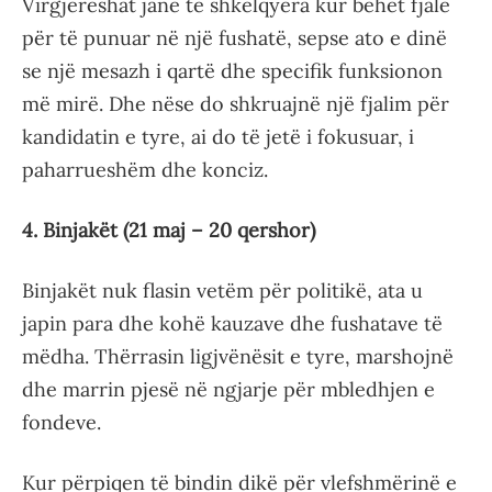
Virgjëreshat janë të shkëlqyera kur bëhet fjalë
për të punuar në një fushatë, sepse ato e dinë
se një mesazh i qartë dhe specifik funksionon
më mirë. Dhe nëse do shkruajnë një fjalim për
kandidatin e tyre, ai do të jetë i fokusuar, i
paharrueshëm dhe konciz.
4. Binjakët (21 maj – 20 qershor)
Binjakët nuk flasin vetëm për politikë, ata u
japin para dhe kohë kauzave dhe fushatave të
mëdha. Thërrasin ligjvënësit e tyre, marshojnë
dhe marrin pjesë në ngjarje për mbledhjen e
fondeve.
Kur përpiqen të bindin dikë për vlefshmërinë e