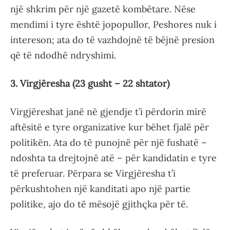
një shkrim për një gazetë kombëtare. Nëse
mendimi i tyre është jopopullor, Peshores nuk i
intereson; ata do të vazhdojnë të bëjnë presion
që të ndodhë ndryshimi.
3. Virgjëresha (23 gusht – 22 shtator)
Virgjëreshat janë në gjendje t’i përdorin mirë
aftësitë e tyre organizative kur bëhet fjalë për
politikën. Ata do të punojnë për një fushatë –
ndoshta ta drejtojnë atë – për kandidatin e tyre
të preferuar. Përpara se Virgjëresha t’i
përkushtohen një kanditati apo një partie
politike, ajo do të mësojë gjithçka për të.