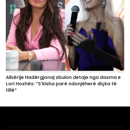
Albërije Hadërgjonaj zbulon detaje nga dasma e
Lori Hoxhës: “S’kisha parë ndonjëherë diçka të
tillë”