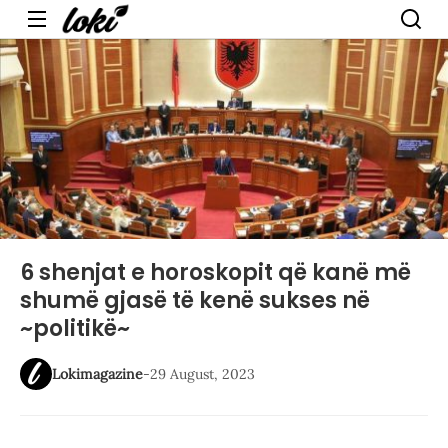
Menu
6 shenjat e horoskopit që kanë më
shumë gjasë të kenë sukses në
~politikë~
Lokimagazine
-
29 August, 2023