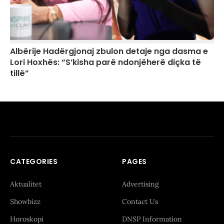
Albërije Hadërgjonaj zbulon detaje nga dasma e
Lori Hoxhës: “S’kisha parë ndonjëherë diçka të
tillë”
CATEGORIES
PAGES
Aktualitet
Advertising
Showbizz
Contact Us
Horoskopi
DNSP Information