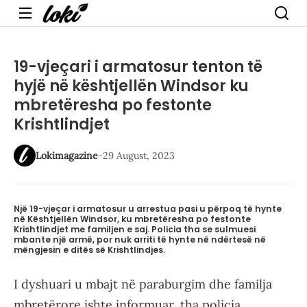
Menu
19-vjeçari i armatosur tenton të
hyjë në kështjellën Windsor ku
mbretëresha po festonte
Krishtlindjet
Lokimagazine
-
29 August, 2023
Një 19-vjeçar i armatosur u arrestua pasi u përpoq të hynte
në Kështjellën Windsor, ku mbretëresha po festonte
Krishtlindjet me familjen e saj. Policia tha se sulmuesi
mbante një armë, por nuk arriti të hynte në ndërtesë në
mëngjesin e ditës së Krishtlindjes.
I dyshuari u mbajt në paraburgim dhe familja
mbretërore ishte informuar, tha policia.