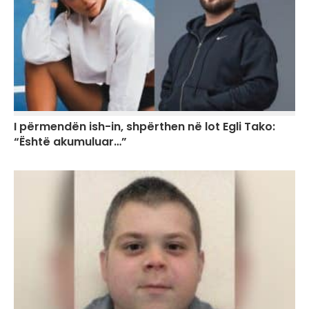
I përmendën ish-in, shpërthen në lot Egli Tako:
“Është akumuluar…”