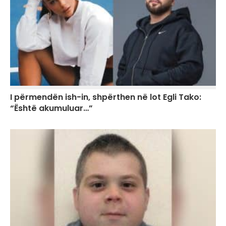
I përmendën ish-in, shpërthen në lot Egli Tako:
“Është akumuluar…”