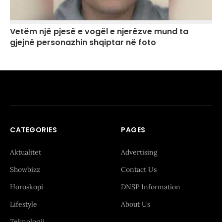
Vetëm një pjesë e vogël e njerëzve mund ta
gjejnë personazhin shqiptar në foto
CATEGORIES
PAGES
Aktualitet
Advertising
Showbizz
Contact Us
Horoskopi
DNSP Information
Lifestyle
About Us
Teknologji