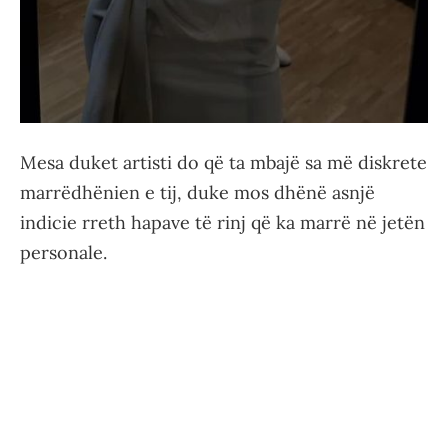
Mesa duket artisti do që ta mbajë sa më diskrete
marrëdhënien e tij, duke mos dhënë asnjë
indicie rreth hapave të rinj që ka marrë në jetën
personale.